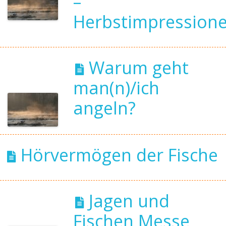
–
Herbstimpression
Warum geht
man(n)/ich
angeln?
Hörvermögen der Fische
Jagen und
Fischen Messe